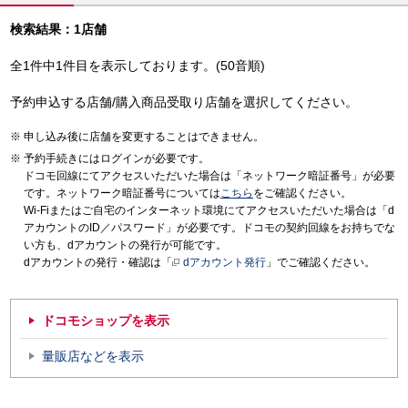
検索結果：1店舗
全1件中1件目を表示しております。(50音順)
予約申込する店舗/購入商品受取り店舗を選択してください。
申し込み後に店舗を変更することはできません。
予約手続きにはログインが必要です。
ドコモ回線にてアクセスいただいた場合は「ネットワーク暗証番号」が必要
です。ネットワーク暗証番号については
こちら
をご確認ください。
Wi-Fiまたはご自宅のインターネット環境にてアクセスいただいた場合は「d
アカウントのID／パスワード」が必要です。ドコモの契約回線をお持ちでな
い方も、dアカウントの発行が可能です。
dアカウントの発行・確認は「
dアカウント発行
」でご確認ください。
ドコモショップを表示
量販店などを表示