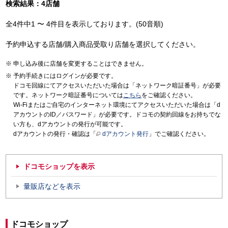
検索結果：4店舗
全4件中1 〜 4件目を表示しております。(50音順)
予約申込する店舗/購入商品受取り店舗を選択してください。
申し込み後に店舗を変更することはできません。
予約手続きにはログインが必要です。
ドコモ回線にてアクセスいただいた場合は「ネットワーク暗証番号」が必要
です。ネットワーク暗証番号については
こちら
をご確認ください。
Wi-Fiまたはご自宅のインターネット環境にてアクセスいただいた場合は「d
アカウントのID／パスワード」が必要です。ドコモの契約回線をお持ちでな
い方も、dアカウントの発行が可能です。
dアカウントの発行・確認は「
dアカウント発行
」でご確認ください。
ドコモショップを表示
量販店などを表示
ドコモショップ