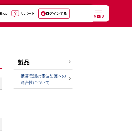
 Shop
サポート
ログインする
MENU
製品
携帯電話の電波防護への
適合性について