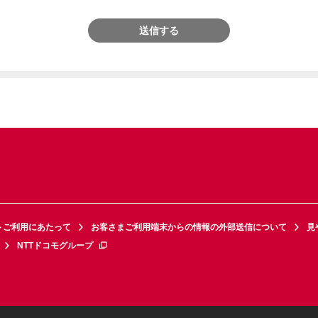
送信する
トご利用にあたって
お客さまご利用端末からの情報の外部送信について
見
NTTドコモグループ