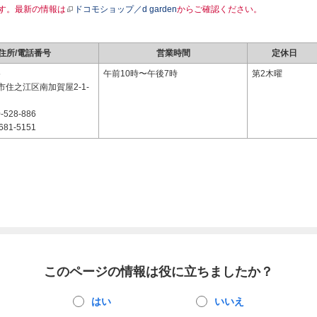
す。最新の情報は
ドコモショップ／d garden
からご確認ください。
住所/電話番号
営業時間
定休日
5
午前10時〜午後7時
第2木曜
住之江区南加賀屋2-1-
-528-886
681-5151
このページの情報は役に立ちましたか？
はい
いいえ