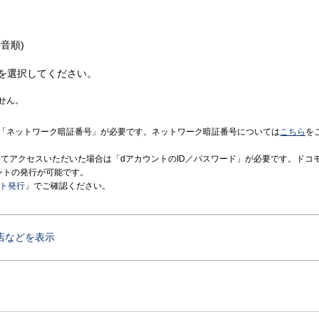
音順)
を選択してください。
せん。
「ネットワーク暗証番号」が必要です。ネットワーク暗証番号については
こちら
を
境にてアクセスいただいた場合は「dアカウントのID／パスワード」が必要です。ドコ
ントの発行が可能です。
ント発行
」でご確認ください。
店などを表示