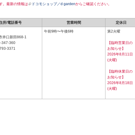
す。最新の情報は
ドコモショップ／d garden
からご確認ください。
住所/電話番号
営業時間
定休日
6
午前9時〜午後6時
第2火曜
井口新田868-1
-347-360
【臨時営業日の
793-3371
お知らせ】
2026年8月11日
(火曜)
【臨時休業日の
お知らせ】
2026年8月18日
(火曜)