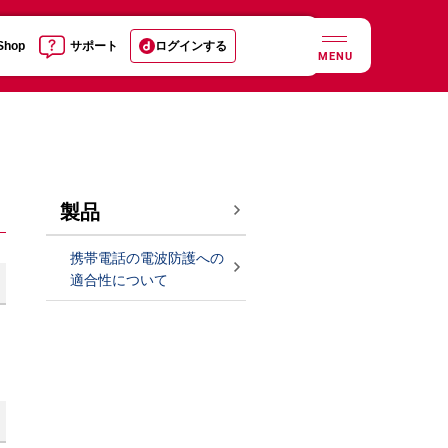
 Shop
サポート
ログインする
MENU
製品
携帯電話の電波防護への
適合性について