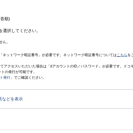
音順)
を選択してください。
せん。
「ネットワーク暗証番号」が必要です。ネットワーク暗証番号については
こちら
を
境にてアクセスいただいた場合は「dアカウントのID／パスワード」が必要です。ドコ
ントの発行が可能です。
ント発行
」でご確認ください。
店などを表示