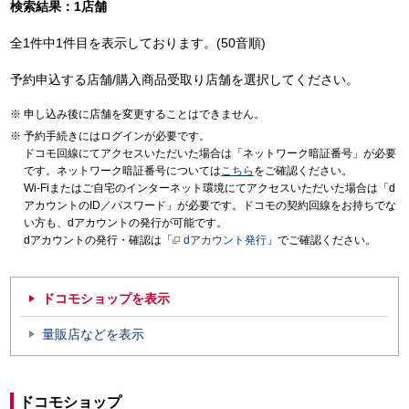
検索結果：1店舗
全1件中1件目を表示しております。(50音順)
予約申込する店舗/購入商品受取り店舗を選択してください。
申し込み後に店舗を変更することはできません。
予約手続きにはログインが必要です。
ドコモ回線にてアクセスいただいた場合は「ネットワーク暗証番号」が必要
です。ネットワーク暗証番号については
こちら
をご確認ください。
Wi-Fiまたはご自宅のインターネット環境にてアクセスいただいた場合は「d
アカウントのID／パスワード」が必要です。ドコモの契約回線をお持ちでな
い方も、dアカウントの発行が可能です。
dアカウントの発行・確認は「
dアカウント発行
」でご確認ください。
ドコモショップを表示
量販店などを表示
ドコモショップ