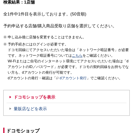
検索結果：1店舗
全1件中1件目を表示しております。(50音順)
予約申込する店舗/購入商品受取り店舗を選択してください。
申し込み後に店舗を変更することはできません。
予約手続きにはログインが必要です。
ドコモ回線にてアクセスいただいた場合は「ネットワーク暗証番号」が必要
です。ネットワーク暗証番号については
こちら
をご確認ください。
Wi-Fiまたはご自宅のインターネット環境にてアクセスいただいた場合は「d
アカウントのID／パスワード」が必要です。ドコモの契約回線をお持ちでな
い方も、dアカウントの発行が可能です。
dアカウントの発行・確認は「
dアカウント発行
」でご確認ください。
ドコモショップを表示
量販店などを表示
ドコモショップ