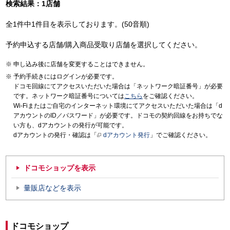
検索結果：1店舗
全1件中1件目を表示しております。(50音順)
予約申込する店舗/購入商品受取り店舗を選択してください。
申し込み後に店舗を変更することはできません。
予約手続きにはログインが必要です。
ドコモ回線にてアクセスいただいた場合は「ネットワーク暗証番号」が必要
です。ネットワーク暗証番号については
こちら
をご確認ください。
Wi-Fiまたはご自宅のインターネット環境にてアクセスいただいた場合は「d
アカウントのID／パスワード」が必要です。ドコモの契約回線をお持ちでな
い方も、dアカウントの発行が可能です。
dアカウントの発行・確認は「
dアカウント発行
」でご確認ください。
ドコモショップを表示
量販店などを表示
ドコモショップ