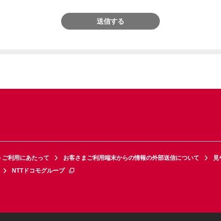
送信する
トご利用にあたって
お客さまご利用端末からの情報の外部送信について
見
NTTドコモグループ