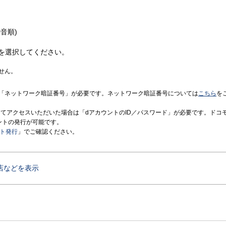
音順)
を選択してください。
せん。
「ネットワーク暗証番号」が必要です。ネットワーク暗証番号については
こちら
を
境にてアクセスいただいた場合は「dアカウントのID／パスワード」が必要です。ドコ
ントの発行が可能です。
ント発行
」でご確認ください。
店などを表示