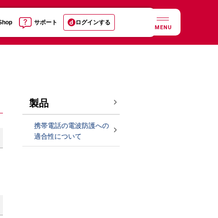
 Shop
サポート
ログインする
MENU
製品
携帯電話の電波防護への
適合性について