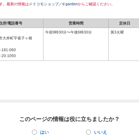
す。最新の情報は
ドコモショップ／d garden
からご確認ください。
住所/電話番号
営業時間
定休日
1
午前9時30分〜午後6時30分
第3火曜
市大井町字雀子ヶ根
-181-060
-20-1050
このページの情報は役に立ちましたか？
はい
いいえ