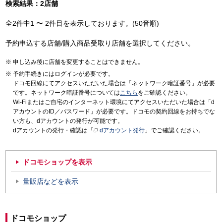
検索結果：2店舗
全2件中1 〜 2件目を表示しております。(50音順)
予約申込する店舗/購入商品受取り店舗を選択してください。
申し込み後に店舗を変更することはできません。
予約手続きにはログインが必要です。
ドコモ回線にてアクセスいただいた場合は「ネットワーク暗証番号」が必要
です。ネットワーク暗証番号については
こちら
をご確認ください。
Wi-Fiまたはご自宅のインターネット環境にてアクセスいただいた場合は「d
アカウントのID／パスワード」が必要です。ドコモの契約回線をお持ちでな
い方も、dアカウントの発行が可能です。
dアカウントの発行・確認は「
dアカウント発行
」でご確認ください。
ドコモショップを表示
量販店などを表示
ドコモショップ