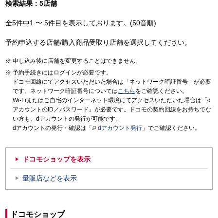
検索結果：5店舗
全5件中1 〜 5件目を表示しております。(50音順)
予約申込する店舗/購入商品受取り店舗を選択してください。
申し込み後に店舗を変更することはできません。
予約手続きにはログインが必要です。
ドコモ回線にてアクセスいただいた場合は「ネットワーク暗証番号」が必要
です。ネットワーク暗証番号については
こちら
をご確認ください。
Wi-Fiまたはご自宅のインターネット環境にてアクセスいただいた場合は「d
アカウントのID／パスワード」が必要です。ドコモの契約回線をお持ちでな
い方も、dアカウントの発行が可能です。
dアカウントの発行・確認は「
dアカウント発行
」でご確認ください。
ドコモショップを表示
量販店などを表示
ドコモショップ