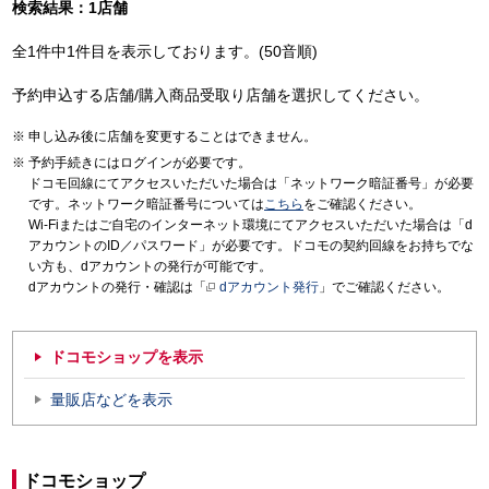
検索結果：1店舗
全1件中1件目を表示しております。(50音順)
予約申込する店舗/購入商品受取り店舗を選択してください。
申し込み後に店舗を変更することはできません。
予約手続きにはログインが必要です。
ドコモ回線にてアクセスいただいた場合は「ネットワーク暗証番号」が必要
です。ネットワーク暗証番号については
こちら
をご確認ください。
Wi-Fiまたはご自宅のインターネット環境にてアクセスいただいた場合は「d
アカウントのID／パスワード」が必要です。ドコモの契約回線をお持ちでな
い方も、dアカウントの発行が可能です。
dアカウントの発行・確認は「
dアカウント発行
」でご確認ください。
ドコモショップを表示
量販店などを表示
ドコモショップ