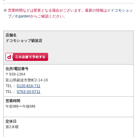
営業時間などは変更となる場合がございます。最新の情報は
ドコモショッ
プ／d garden
からご確認ください。
店舗名
ドコモショップ砺波店
住所/電話番号
〒939-1364
富山県砺波市豊町2-14-16
TEL：
0120-816-711
TEL：
0763-33-0711
営業時間
午前9時〜午後6時
定休日
第2木曜