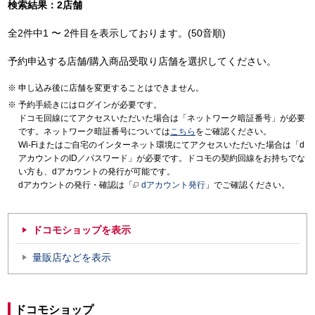
検索結果：2店舗
全2件中1 〜 2件目を表示しております。(50音順)
予約申込する店舗/購入商品受取り店舗を選択してください。
申し込み後に店舗を変更することはできません。
予約手続きにはログインが必要です。
ドコモ回線にてアクセスいただいた場合は「ネットワーク暗証番号」が必要
です。ネットワーク暗証番号については
こちら
をご確認ください。
Wi-Fiまたはご自宅のインターネット環境にてアクセスいただいた場合は「d
アカウントのID／パスワード」が必要です。ドコモの契約回線をお持ちでな
い方も、dアカウントの発行が可能です。
dアカウントの発行・確認は「
dアカウント発行
」でご確認ください。
ドコモショップを表示
量販店などを表示
ドコモショップ