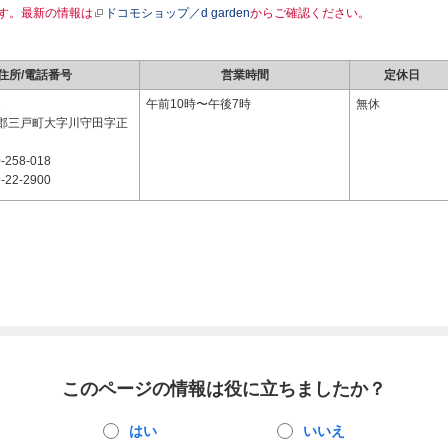
す。最新の情報は
ドコモショップ／d garden
からご確認ください。
住所/電話番号
営業時間
定休日
1
午前10時〜午後7時
無休
郡三戸町大字川守田字正
-258-018
-22-2900
このページの情報は役に立ちましたか？
はい
いいえ