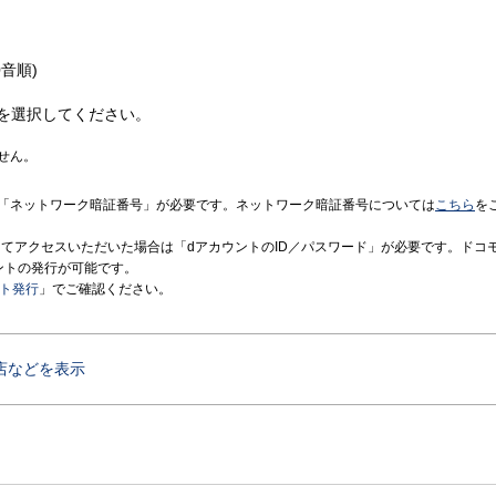
音順)
を選択してください。
せん。
「ネットワーク暗証番号」が必要です。ネットワーク暗証番号については
こちら
を
境にてアクセスいただいた場合は「dアカウントのID／パスワード」が必要です。ドコ
ントの発行が可能です。
ント発行
」でご確認ください。
店などを表示