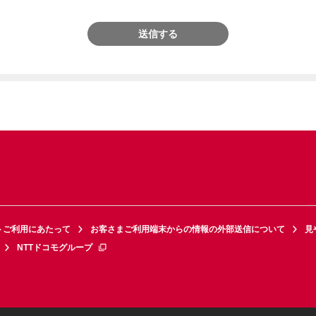
送信する
トご利用にあたって
お客さまご利用端末からの情報の外部送信について
見
NTTドコモグループ