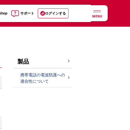
 Shop
サポート
ログインする
MENU
製品
携帯電話の電波防護への
適合性について