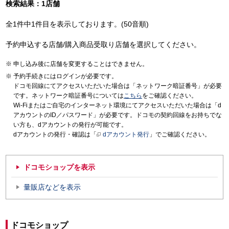
検索結果：1店舗
全1件中1件目を表示しております。(50音順)
予約申込する店舗/購入商品受取り店舗を選択してください。
申し込み後に店舗を変更することはできません。
予約手続きにはログインが必要です。
ドコモ回線にてアクセスいただいた場合は「ネットワーク暗証番号」が必要
です。ネットワーク暗証番号については
こちら
をご確認ください。
Wi-Fiまたはご自宅のインターネット環境にてアクセスいただいた場合は「d
アカウントのID／パスワード」が必要です。ドコモの契約回線をお持ちでな
い方も、dアカウントの発行が可能です。
dアカウントの発行・確認は「
dアカウント発行
」でご確認ください。
ドコモショップを表示
量販店などを表示
ドコモショップ