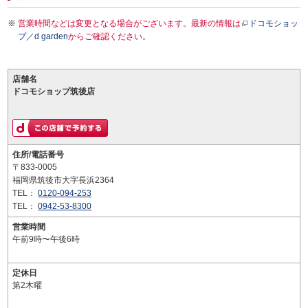
営業時間などは変更となる場合がございます。最新の情報は
ドコモショッ
プ／d garden
からご確認ください。
店舗名
ドコモショップ筑後店
住所/電話番号
〒833-0005
福岡県筑後市大字長浜2364
TEL：
0120-094-253
TEL：
0942-53-8300
営業時間
午前9時〜午後6時
定休日
第2木曜