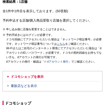
検索結果：1店舗
全1件中1件目を表示しております。(50音順)
予約申込する店舗/購入商品受取り店舗を選択してください。
申し込み後に店舗を変更することはできません。
予約手続きにはログインが必要です。
ドコモ回線にてアクセスいただいた場合は「ネットワーク暗証番号」が必要
です。ネットワーク暗証番号については
こちら
をご確認ください。
Wi-Fiまたはご自宅のインターネット環境にてアクセスいただいた場合は「d
アカウントのID／パスワード」が必要です。ドコモの契約回線をお持ちでな
い方も、dアカウントの発行が可能です。
dアカウントの発行・確認は「
dアカウント発行
」でご確認ください。
ドコモショップを表示
量販店などを表示
ドコモショップ