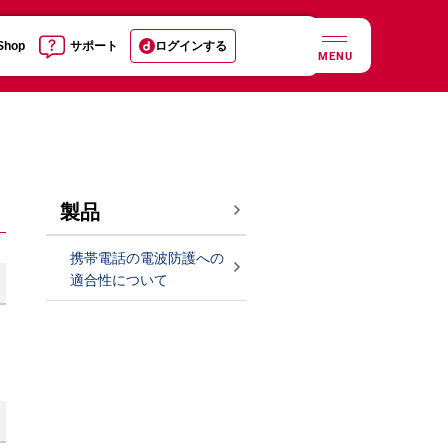
 Shop
サポート
ログインする
MENU
製品
携帯電話の電波防護への
適合性について