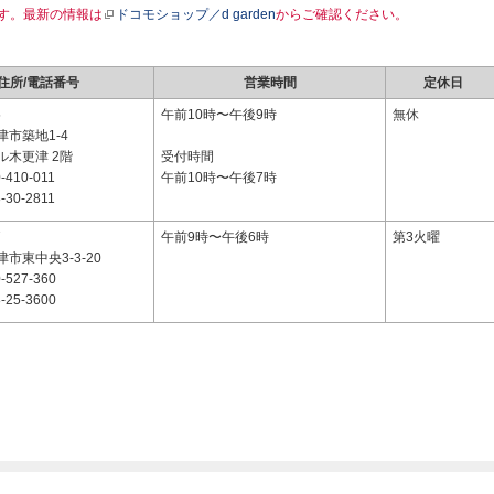
す。最新の情報は
ドコモショップ／d garden
からご確認ください。
住所/電話番号
営業時間
定休日
5
午前10時〜午後9時
無休
市築地1-4
ル木更津 2階
受付時間
-410-011
午前10時〜午後7時
-30-2811
7
午前9時〜午後6時
第3火曜
市東中央3-3-20
-527-360
-25-3600