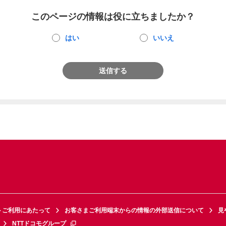
このページの情報は役に立ちましたか？
はい
いいえ
送信する
トご利用にあたって
お客さまご利用端末からの情報の外部送信について
見
NTTドコモグループ