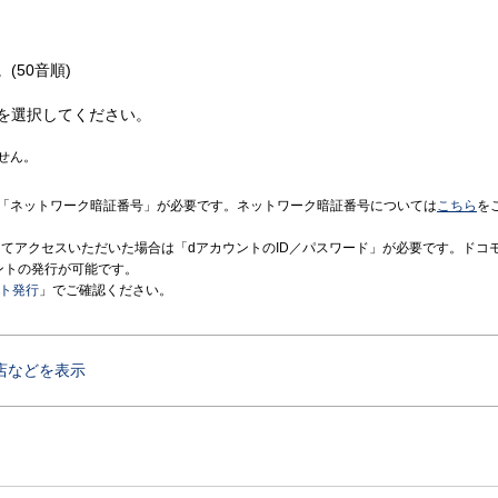
(50音順)
を選択してください。
せん。
「ネットワーク暗証番号」が必要です。ネットワーク暗証番号については
こちら
を
境にてアクセスいただいた場合は「dアカウントのID／パスワード」が必要です。ドコ
ントの発行が可能です。
ント発行
」でご確認ください。
店などを表示