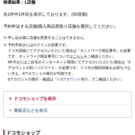
検索結果：1店舗
全1件中1件目を表示しております。(50音順)
予約申込する店舗/購入商品受取り店舗を選択してください。
申し込み後に店舗を変更することはできません。
予約手続きにはログインが必要です。
ドコモ回線にてアクセスいただいた場合は「ネットワーク暗証番号」が必要
です。ネットワーク暗証番号については
こちら
をご確認ください。
Wi-Fiまたはご自宅のインターネット環境にてアクセスいただいた場合は「d
アカウントのID／パスワード」が必要です。ドコモの契約回線をお持ちでな
い方も、dアカウントの発行が可能です。
dアカウントの発行・確認は「
dアカウント発行
」でご確認ください。
ドコモショップを表示
量販店などを表示
ドコモショップ