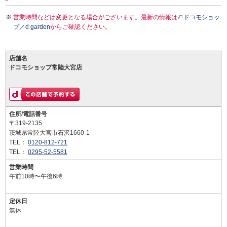
営業時間などは変更となる場合がございます。最新の情報は
ドコモショッ
プ／d garden
からご確認ください。
店舗名
ドコモショップ常陸大宮店
住所/電話番号
〒319-2135
茨城県常陸大宮市石沢1660-1
TEL：
0120-812-721
TEL：
0295-52-5581
営業時間
午前10時〜午後6時
定休日
無休