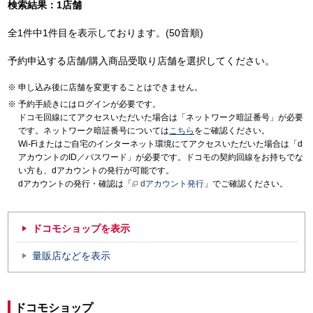
検索結果：1店舗
全1件中1件目を表示しております。(50音順)
予約申込する店舗/購入商品受取り店舗を選択してください。
申し込み後に店舗を変更することはできません。
予約手続きにはログインが必要です。
ドコモ回線にてアクセスいただいた場合は「ネットワーク暗証番号」が必要
です。ネットワーク暗証番号については
こちら
をご確認ください。
Wi-Fiまたはご自宅のインターネット環境にてアクセスいただいた場合は「d
アカウントのID／パスワード」が必要です。ドコモの契約回線をお持ちでな
い方も、dアカウントの発行が可能です。
dアカウントの発行・確認は「
dアカウント発行
」でご確認ください。
ドコモショップを表示
量販店などを表示
ドコモショップ