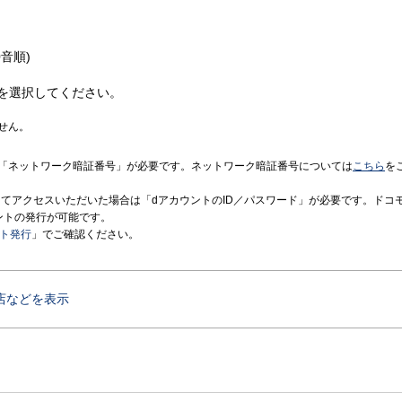
音順)
を選択してください。
せん。
「ネットワーク暗証番号」が必要です。ネットワーク暗証番号については
こちら
を
境にてアクセスいただいた場合は「dアカウントのID／パスワード」が必要です。ドコ
ントの発行が可能です。
ント発行
」でご確認ください。
店などを表示