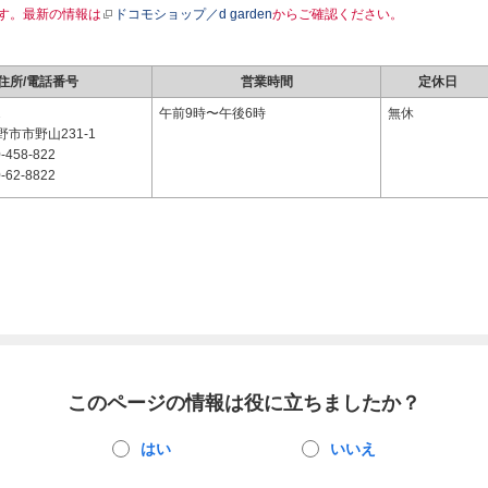
す。最新の情報は
ドコモショップ／d garden
からご確認ください。
住所/電話番号
営業時間
定休日
2
午前9時〜午後6時
無休
市市野山231-1
-458-822
-62-8822
このページの情報は役に立ちましたか？
はい
いいえ