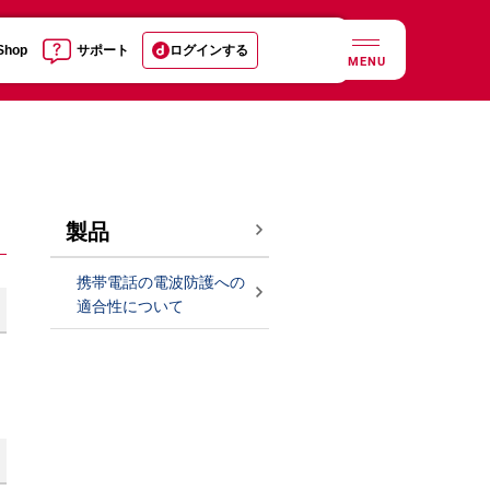
 Shop
サポート
ログインする
MENU
製品
携帯電話の電波防護への
適合性について