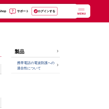
 Shop
サポート
ログインする
MENU
製品
携帯電話の電波防護への
適合性について