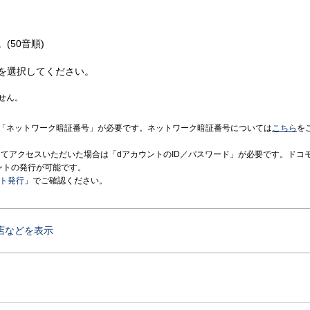
(50音順)
を選択してください。
せん。
「ネットワーク暗証番号」が必要です。ネットワーク暗証番号については
こちら
を
境にてアクセスいただいた場合は「dアカウントのID／パスワード」が必要です。ドコ
ントの発行が可能です。
ント発行
」でご確認ください。
店などを表示