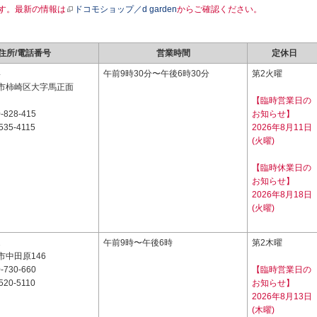
す。最新の情報は
ドコモショップ／d garden
からご確認ください。
住所/電話番号
営業時間
定休日
4
午前9時30分〜午後6時30分
第2火曜
市柿崎区大字馬正面
【臨時営業日の
-828-415
お知らせ】
535-4115
2026年8月11日
(火曜)
【臨時休業日の
お知らせ】
2026年8月18日
(火曜)
2
午前9時〜午後6時
第2木曜
市中田原146
-730-660
【臨時営業日の
520-5110
お知らせ】
2026年8月13日
(木曜)