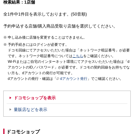
検索結果：1店舗
全1件中1件目を表示しております。(50音順)
予約申込する店舗/購入商品受取り店舗を選択してください。
申し込み後に店舗を変更することはできません。
予約手続きにはログインが必要です。
ドコモ回線にてアクセスいただいた場合は「ネットワーク暗証番号」が必要
です。ネットワーク暗証番号については
こちら
をご確認ください。
Wi-Fiまたはご自宅のインターネット環境にてアクセスいただいた場合は「d
アカウントのID／パスワード」が必要です。ドコモの契約回線をお持ちでな
い方も、dアカウントの発行が可能です。
dアカウントの発行・確認は「
dアカウント発行
」でご確認ください。
ドコモショップを表示
量販店などを表示
ドコモショップ