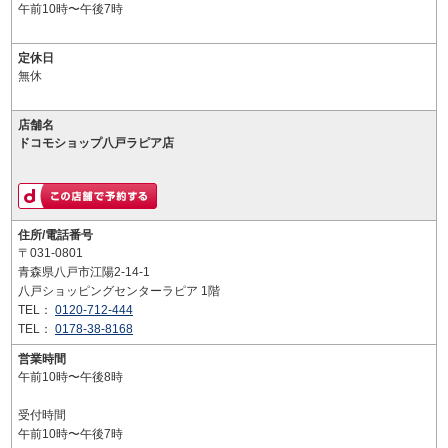
午前10時〜午後7時
定休日
無休
店舗名
ドコモショップ八戸ラピア店
住所/電話番号
〒031-0801
青森県八戸市江陽2-14-1
八戸ショッピングセンターラピア 1階
TEL：
0120-712-444
TEL：
0178-38-8168
営業時間
午前10時〜午後8時
受付時間
午前10時〜午後7時