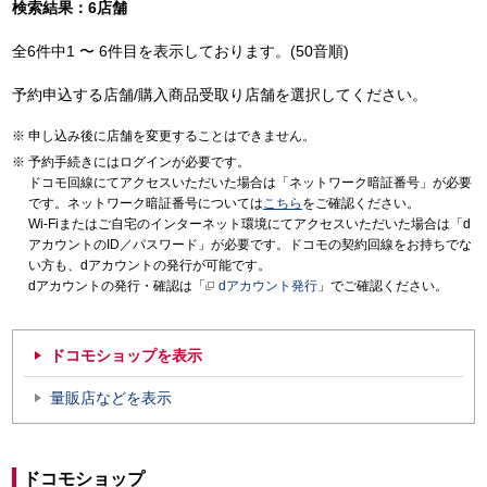
検索結果：6店舗
全6件中1 〜 6件目を表示しております。(50音順)
予約申込する店舗/購入商品受取り店舗を選択してください。
申し込み後に店舗を変更することはできません。
予約手続きにはログインが必要です。
ドコモ回線にてアクセスいただいた場合は「ネットワーク暗証番号」が必要
です。ネットワーク暗証番号については
こちら
をご確認ください。
Wi-Fiまたはご自宅のインターネット環境にてアクセスいただいた場合は「d
アカウントのID／パスワード」が必要です。ドコモの契約回線をお持ちでな
い方も、dアカウントの発行が可能です。
dアカウントの発行・確認は「
dアカウント発行
」でご確認ください。
ドコモショップを表示
量販店などを表示
ドコモショップ