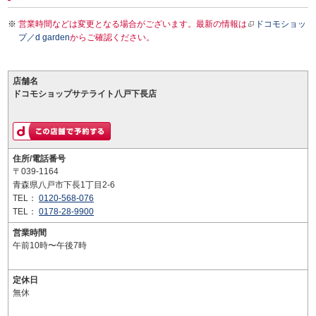
営業時間などは変更となる場合がございます。最新の情報は
ドコモショッ
プ／d garden
からご確認ください。
店舗名
ドコモショップサテライト八戸下長店
住所/電話番号
〒039-1164
青森県八戸市下長1丁目2-6
TEL：
0120-568-076
TEL：
0178-28-9900
営業時間
午前10時〜午後7時
定休日
無休