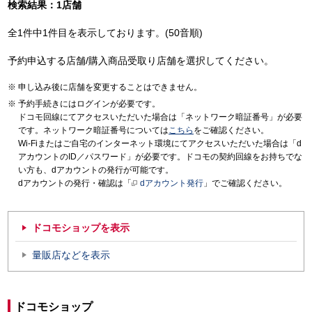
検索結果：1店舗
全1件中1件目を表示しております。(50音順)
予約申込する店舗/購入商品受取り店舗を選択してください。
申し込み後に店舗を変更することはできません。
予約手続きにはログインが必要です。
ドコモ回線にてアクセスいただいた場合は「ネットワーク暗証番号」が必要
です。ネットワーク暗証番号については
こちら
をご確認ください。
Wi-Fiまたはご自宅のインターネット環境にてアクセスいただいた場合は「d
アカウントのID／パスワード」が必要です。ドコモの契約回線をお持ちでな
い方も、dアカウントの発行が可能です。
dアカウントの発行・確認は「
dアカウント発行
」でご確認ください。
ドコモショップを表示
量販店などを表示
ドコモショップ