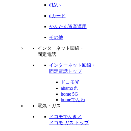
d払い
dカード
かんたん資産運用
その他
インターネット回線・
固定電話
インターネット回線・
固定電話トップ
ドコモ光
ahamo光
home 5G
homeでんわ
電気・ガス
ドコモでんき／
ドコモ ガス トップ