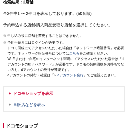
検索結果：2店舗
全2件中1 〜 2件目を表示しております。(50音順)
予約申込する店舗/購入商品受取り店舗を選択してください。
申し込み後に店舗を変更することはできません。
予約手続きにはログインが必要です。
ドコモ回線にてアクセスいただいた場合は「ネットワーク暗証番号」が必要
です。ネットワーク暗証番号については
こちら
をご確認ください。
Wi-Fiまたはご自宅のインターネット環境にてアクセスいただいた場合は「d
アカウントのID／パスワード」が必要です。ドコモの契約回線をお持ちでな
い方も、dアカウントの発行が可能です。
dアカウントの発行・確認は「
dアカウント発行
」でご確認ください。
ドコモショップを表示
量販店などを表示
ドコモショップ