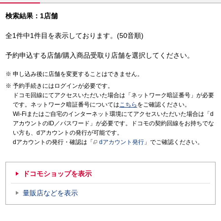
検索結果：1店舗
全1件中1件目を表示しております。(50音順)
予約申込する店舗/購入商品受取り店舗を選択してください。
申し込み後に店舗を変更することはできません。
予約手続きにはログインが必要です。
ドコモ回線にてアクセスいただいた場合は「ネットワーク暗証番号」が必要
です。ネットワーク暗証番号については
こちら
をご確認ください。
Wi-Fiまたはご自宅のインターネット環境にてアクセスいただいた場合は「d
アカウントのID／パスワード」が必要です。ドコモの契約回線をお持ちでな
い方も、dアカウントの発行が可能です。
dアカウントの発行・確認は「
dアカウント発行
」でご確認ください。
ドコモショップを表示
量販店などを表示