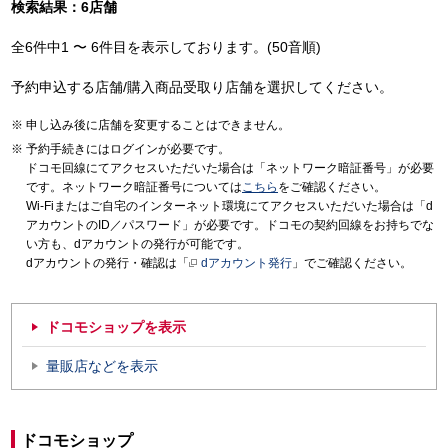
検索結果：6店舗
全6件中1 〜 6件目を表示しております。(50音順)
予約申込する店舗/購入商品受取り店舗を選択してください。
申し込み後に店舗を変更することはできません。
予約手続きにはログインが必要です。
ドコモ回線にてアクセスいただいた場合は「ネットワーク暗証番号」が必要
です。ネットワーク暗証番号については
こちら
をご確認ください。
Wi-Fiまたはご自宅のインターネット環境にてアクセスいただいた場合は「d
アカウントのID／パスワード」が必要です。ドコモの契約回線をお持ちでな
い方も、dアカウントの発行が可能です。
dアカウントの発行・確認は「
dアカウント発行
」でご確認ください。
ドコモショップを表示
量販店などを表示
ドコモショップ