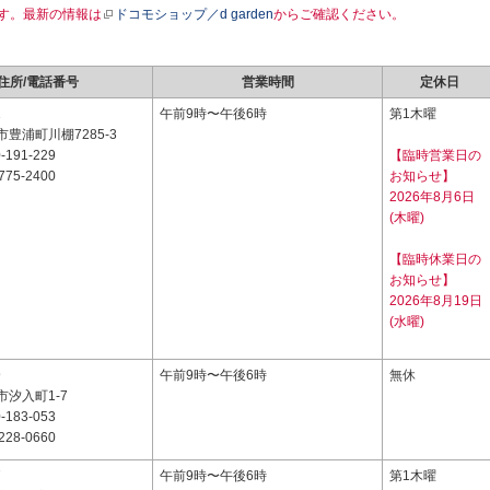
す。最新の情報は
ドコモショップ／d garden
からご確認ください。
住所/電話番号
営業時間
定休日
1
午前9時〜午後6時
第1木曜
豊浦町川棚7285-3
-191-229
【臨時営業日の
775-2400
お知らせ】
2026年8月6日
(木曜)
【臨時休業日の
お知らせ】
2026年8月19日
(水曜)
9
午前9時〜午後6時
無休
汐入町1-7
-183-053
228-0660
7
午前9時〜午後6時
第1木曜