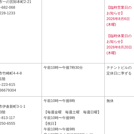
一の宮卸本町2-21
-682-068
【臨時営業日の
228-1233
お知らせ】
2026年8月6日
(木曜)
【臨時休業日の
お知らせ】
2026年8月20日
(木曜)
5
午前10時〜午後7時30分
テナントビルの
竹崎町4-4-8
定休日に準ずる
1階
-223-615
36679304
9
午前10時〜午後8時
無休
伊倉新町3-1-1
3階
【毎週金曜 毎週土曜 毎週日曜】
-813-117
午前10時〜午後9時
250-6555
【祝日】
午前10時〜午後9時