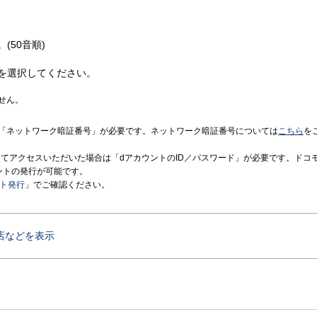
(50音順)
を選択してください。
せん。
「ネットワーク暗証番号」が必要です。ネットワーク暗証番号については
こちら
を
境にてアクセスいただいた場合は「dアカウントのID／パスワード」が必要です。ドコ
ントの発行が可能です。
ント発行
」でご確認ください。
店などを表示