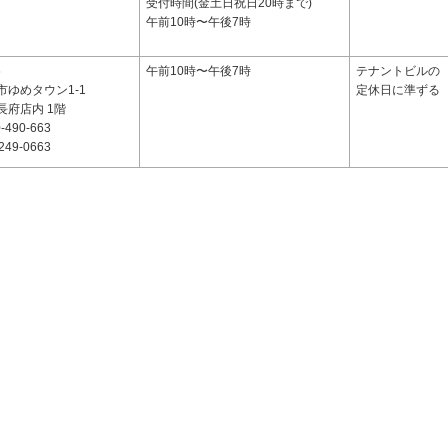
受付時間(金土日祝日20時まで)
午前10時〜午後7時
6
午前10時〜午後7時
テナントビルの
市ゆめタウン1-1
定休日に準ずる
長府店内 1階
-490-663
249-0663