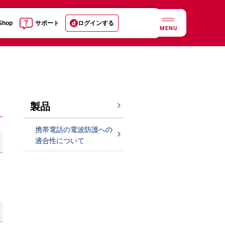
 Shop
サポート
ログインする
MENU
製品
携帯電話の電波防護への
適合性について