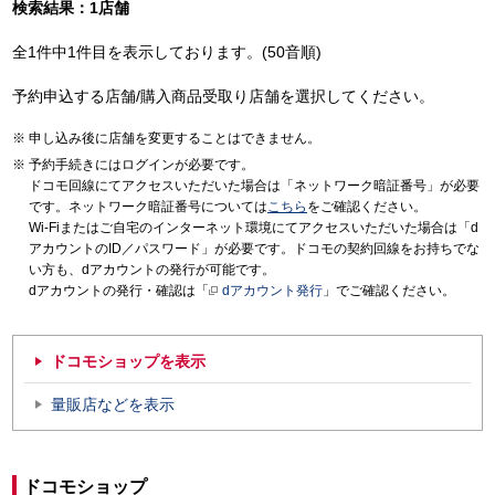
検索結果：1店舗
全1件中1件目を表示しております。(50音順)
予約申込する店舗/購入商品受取り店舗を選択してください。
申し込み後に店舗を変更することはできません。
予約手続きにはログインが必要です。
ドコモ回線にてアクセスいただいた場合は「ネットワーク暗証番号」が必要
です。ネットワーク暗証番号については
こちら
をご確認ください。
Wi-Fiまたはご自宅のインターネット環境にてアクセスいただいた場合は「d
アカウントのID／パスワード」が必要です。ドコモの契約回線をお持ちでな
い方も、dアカウントの発行が可能です。
dアカウントの発行・確認は「
dアカウント発行
」でご確認ください。
ドコモショップを表示
量販店などを表示
ドコモショップ