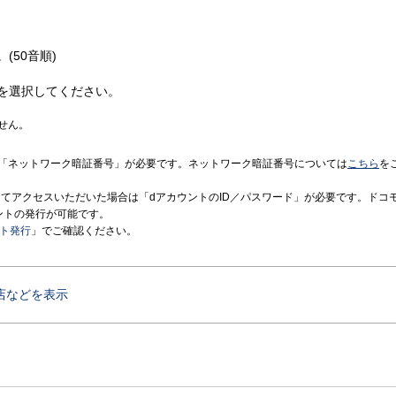
(50音順)
を選択してください。
せん。
「ネットワーク暗証番号」が必要です。ネットワーク暗証番号については
こちら
を
境にてアクセスいただいた場合は「dアカウントのID／パスワード」が必要です。ドコ
ントの発行が可能です。
ント発行
」でご確認ください。
店などを表示