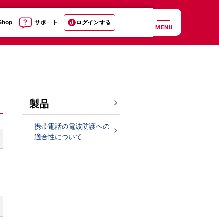
 Shop
サポート
ログインする
MENU
製品
携帯電話の電波防護への
適合性について