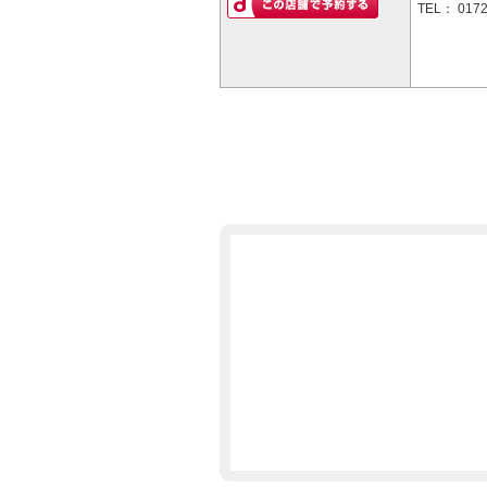
TEL：
0172