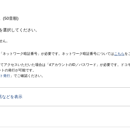
(50音順)
を選択してください。
せん。
「ネットワーク暗証番号」が必要です。ネットワーク暗証番号については
こちら
を
境にてアクセスいただいた場合は「dアカウントのID／パスワード」が必要です。ドコ
ントの発行が可能です。
ント発行
」でご確認ください。
店などを表示