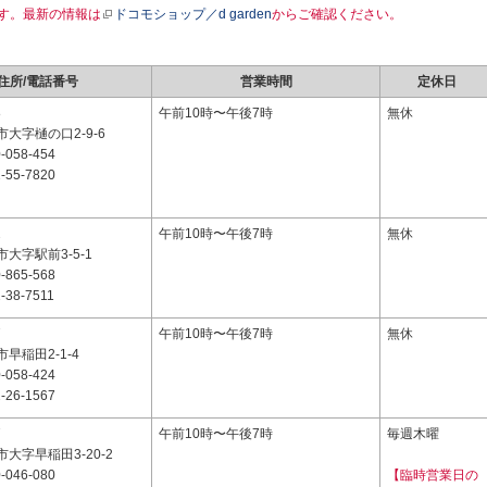
す。最新の情報は
ドコモショップ／d garden
からご確認ください。
住所/電話番号
営業時間
定休日
8
午前10時〜午後7時
無休
大字樋の口2-9-6
-058-454
-55-7820
2
午前10時〜午後7時
無休
大字駅前3-5-1
-865-568
-38-7511
7
午前10時〜午後7時
無休
早稲田2-1-4
-058-424
-26-1567
7
午前10時〜午後7時
毎週木曜
大字早稲田3-20-2
-046-080
【臨時営業日の