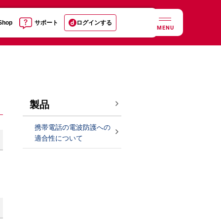
 Shop
サポート
ログインする
MENU
製品
携帯電話の電波防護への
適合性について