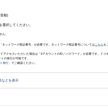
音順)
を選択してください。
せん。
「ネットワーク暗証番号」が必要です。ネットワーク暗証番号については
こちら
を
境にてアクセスいただいた場合は「dアカウントのID／パスワード」が必要です。ドコ
ントの発行が可能です。
ント発行
」でご確認ください。
店などを表示