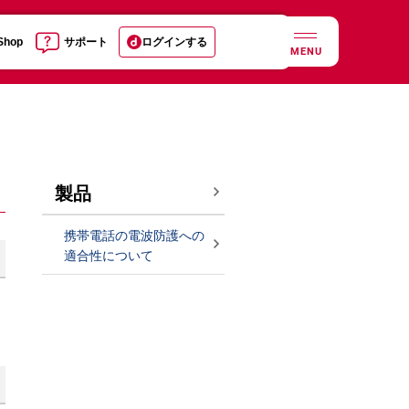
 Shop
サポート
ログインする
MENU
製品
携帯電話の電波防護への
適合性について