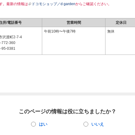
す。最新の情報は
ドコモショップ／d garden
からご確認ください。
住所/電話番号
営業時間
定休日
3
午前10時〜午後7時
無休
沢渡町2-7-4
-772-360
-95-0381
このページの情報は役に立ちましたか？
はい
いいえ