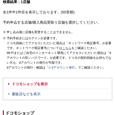
検索結果：1店舗
全1件中1件目を表示しております。(50音順)
予約申込する店舗/購入商品受取り店舗を選択してください。
申し込み後に店舗を変更することはできません。
予約手続きにはログインが必要です。
ドコモ回線にてアクセスいただいた場合は「ネットワーク暗証番号」が必要
です。ネットワーク暗証番号については
こちら
をご確認ください。
Wi-Fiまたはご自宅のインターネット環境にてアクセスいただいた場合は「d
アカウントのID／パスワード」が必要です。ドコモの契約回線をお持ちでな
い方も、dアカウントの発行が可能です。
dアカウントの発行・確認は「
dアカウント発行
」でご確認ください。
ドコモショップを表示
量販店などを表示
ドコモショップ