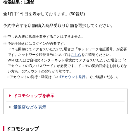
検索結果：1店舗
全1件中1件目を表示しております。(50音順)
予約申込する店舗/購入商品受取り店舗を選択してください。
申し込み後に店舗を変更することはできません。
予約手続きにはログインが必要です。
ドコモ回線にてアクセスいただいた場合は「ネットワーク暗証番号」が必要
です。ネットワーク暗証番号については
こちら
をご確認ください。
Wi-Fiまたはご自宅のインターネット環境にてアクセスいただいた場合は「d
アカウントのID／パスワード」が必要です。ドコモの契約回線をお持ちでな
い方も、dアカウントの発行が可能です。
dアカウントの発行・確認は「
dアカウント発行
」でご確認ください。
ドコモショップを表示
量販店などを表示
ドコモショップ