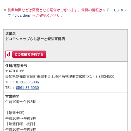
営業時間などは変更となる場合がございます。最新の情報は
ドコモショッ
プ／d garden
からご確認ください。
店舗名
ドコモショップららぽーと愛知東郷店
住所/電話番号
〒470-0186
愛知県愛知郡東郷町東郷中央土地区画整理事業62街区1・3 3階34500
TEL：
0120-336-886
TEL：
0561-37-5030
営業時間
午前10時〜午後8時
【毎週土曜】
午前10時〜午後9時
【毎週日曜 祝日】
午前10時〜午後8時