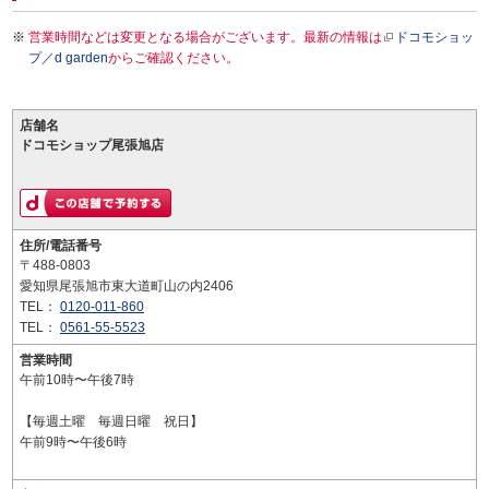
営業時間などは変更となる場合がございます。最新の情報は
ドコモショッ
プ／d garden
からご確認ください。
店舗名
ドコモショップ尾張旭店
住所/電話番号
〒488-0803
愛知県尾張旭市東大道町山の内2406
TEL：
0120-011-860
TEL：
0561-55-5523
営業時間
午前10時〜午後7時
【毎週土曜 毎週日曜 祝日】
午前9時〜午後6時