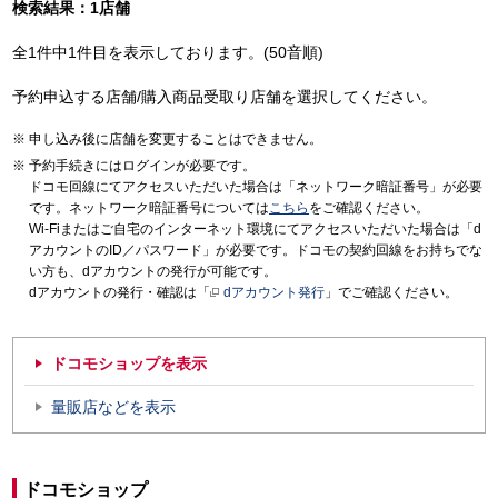
検索結果：1店舗
全1件中1件目を表示しております。(50音順)
予約申込する店舗/購入商品受取り店舗を選択してください。
申し込み後に店舗を変更することはできません。
予約手続きにはログインが必要です。
ドコモ回線にてアクセスいただいた場合は「ネットワーク暗証番号」が必要
です。ネットワーク暗証番号については
こちら
をご確認ください。
Wi-Fiまたはご自宅のインターネット環境にてアクセスいただいた場合は「d
アカウントのID／パスワード」が必要です。ドコモの契約回線をお持ちでな
い方も、dアカウントの発行が可能です。
dアカウントの発行・確認は「
dアカウント発行
」でご確認ください。
ドコモショップを表示
量販店などを表示
ドコモショップ