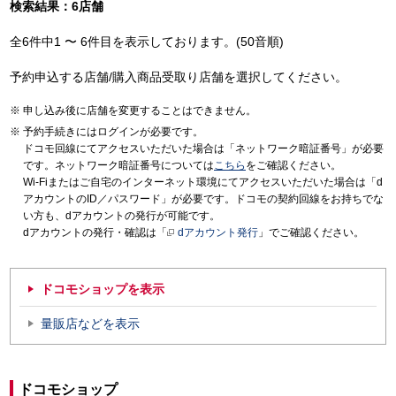
検索結果：6店舗
全6件中1 〜 6件目を表示しております。(50音順)
予約申込する店舗/購入商品受取り店舗を選択してください。
申し込み後に店舗を変更することはできません。
予約手続きにはログインが必要です。
ドコモ回線にてアクセスいただいた場合は「ネットワーク暗証番号」が必要
です。ネットワーク暗証番号については
こちら
をご確認ください。
Wi-Fiまたはご自宅のインターネット環境にてアクセスいただいた場合は「d
アカウントのID／パスワード」が必要です。ドコモの契約回線をお持ちでな
い方も、dアカウントの発行が可能です。
dアカウントの発行・確認は「
dアカウント発行
」でご確認ください。
ドコモショップを表示
量販店などを表示
ドコモショップ