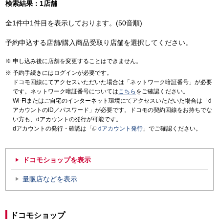
検索結果：1店舗
全1件中1件目を表示しております。(50音順)
予約申込する店舗/購入商品受取り店舗を選択してください。
申し込み後に店舗を変更することはできません。
予約手続きにはログインが必要です。
ドコモ回線にてアクセスいただいた場合は「ネットワーク暗証番号」が必要
です。ネットワーク暗証番号については
こちら
をご確認ください。
Wi-Fiまたはご自宅のインターネット環境にてアクセスいただいた場合は「d
アカウントのID／パスワード」が必要です。ドコモの契約回線をお持ちでな
い方も、dアカウントの発行が可能です。
dアカウントの発行・確認は「
dアカウント発行
」でご確認ください。
ドコモショップを表示
量販店などを表示
ドコモショップ