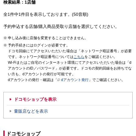
検索結果：1店舗
全1件中1件目を表示しております。(50音順)
予約申込する店舗/購入商品受取り店舗を選択してください。
申し込み後に店舗を変更することはできません。
予約手続きにはログインが必要です。
ドコモ回線にてアクセスいただいた場合は「ネットワーク暗証番号」が必要
です。ネットワーク暗証番号については
こちら
をご確認ください。
Wi-Fiまたはご自宅のインターネット環境にてアクセスいただいた場合は「d
アカウントのID／パスワード」が必要です。ドコモの契約回線をお持ちでな
い方も、dアカウントの発行が可能です。
dアカウントの発行・確認は「
dアカウント発行
」でご確認ください。
ドコモショップを表示
量販店などを表示
ドコモショップ