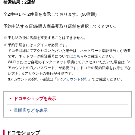
検索結果：2店舗
全2件中1 〜 2件目を表示しております。(50音順)
予約申込する店舗/購入商品受取り店舗を選択してください。
申し込み後に店舗を変更することはできません。
予約手続きにはログインが必要です。
ドコモ回線にてアクセスいただいた場合は「ネットワーク暗証番号」が必要
です。ネットワーク暗証番号については
こちら
をご確認ください。
Wi-Fiまたはご自宅のインターネット環境にてアクセスいただいた場合は「d
アカウントのID／パスワード」が必要です。ドコモの契約回線をお持ちでな
い方も、dアカウントの発行が可能です。
dアカウントの発行・確認は「
dアカウント発行
」でご確認ください。
ドコモショップを表示
量販店などを表示
ドコモショップ