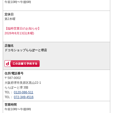
午前10時〜午後6時
定休日
第2木曜
【臨時営業日のお知らせ】
2026年8月13日(木曜)
店舗名
ドコモショップららぽーと堺店
住所/電話番号
〒587-0002
大阪府堺市美原区黒山22-1
ららぽーと堺 3階
TEL：
0120-086-511
TEL：
072-349-4516
営業時間
午前10時〜午後8時