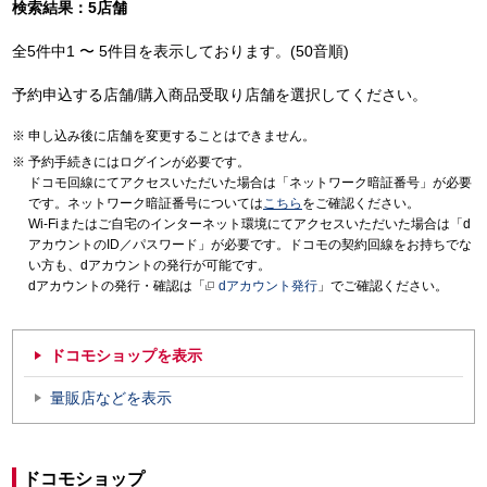
検索結果：5店舗
全5件中1 〜 5件目を表示しております。(50音順)
予約申込する店舗/購入商品受取り店舗を選択してください。
申し込み後に店舗を変更することはできません。
予約手続きにはログインが必要です。
ドコモ回線にてアクセスいただいた場合は「ネットワーク暗証番号」が必要
です。ネットワーク暗証番号については
こちら
をご確認ください。
Wi-Fiまたはご自宅のインターネット環境にてアクセスいただいた場合は「d
アカウントのID／パスワード」が必要です。ドコモの契約回線をお持ちでな
い方も、dアカウントの発行が可能です。
dアカウントの発行・確認は「
dアカウント発行
」でご確認ください。
ドコモショップを表示
量販店などを表示
ドコモショップ