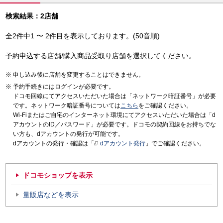
検索結果：2店舗
全2件中1 〜 2件目を表示しております。(50音順)
予約申込する店舗/購入商品受取り店舗を選択してください。
申し込み後に店舗を変更することはできません。
予約手続きにはログインが必要です。
ドコモ回線にてアクセスいただいた場合は「ネットワーク暗証番号」が必要
です。ネットワーク暗証番号については
こちら
をご確認ください。
Wi-Fiまたはご自宅のインターネット環境にてアクセスいただいた場合は「d
アカウントのID／パスワード」が必要です。ドコモの契約回線をお持ちでな
い方も、dアカウントの発行が可能です。
dアカウントの発行・確認は「
dアカウント発行
」でご確認ください。
ドコモショップを表示
量販店などを表示