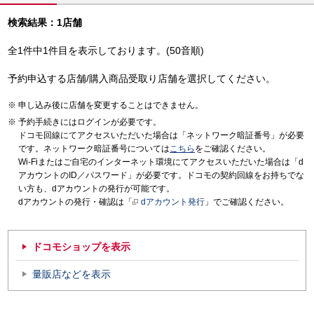
検索結果：1店舗
全1件中1件目を表示しております。(50音順)
予約申込する店舗/購入商品受取り店舗を選択してください。
申し込み後に店舗を変更することはできません。
予約手続きにはログインが必要です。
ドコモ回線にてアクセスいただいた場合は「ネットワーク暗証番号」が必要
です。ネットワーク暗証番号については
こちら
をご確認ください。
Wi-Fiまたはご自宅のインターネット環境にてアクセスいただいた場合は「d
アカウントのID／パスワード」が必要です。ドコモの契約回線をお持ちでな
い方も、dアカウントの発行が可能です。
dアカウントの発行・確認は「
dアカウント発行
」でご確認ください。
ドコモショップを表示
量販店などを表示