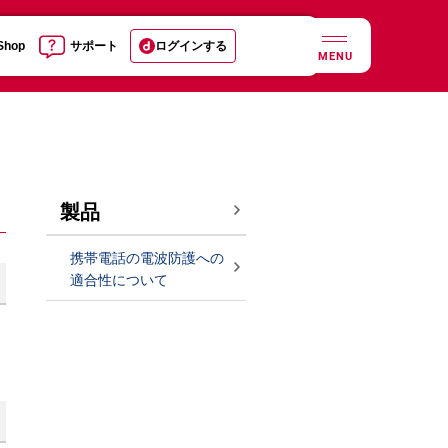
 Shop
サポート
ログインする
MENU
製品
携帯電話の電波防護への
適合性について