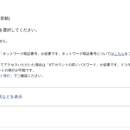
音順)
を選択してください。
せん。
「ネットワーク暗証番号」が必要です。ネットワーク暗証番号については
こちら
を
境にてアクセスいただいた場合は「dアカウントのID／パスワード」が必要です。ドコ
ントの発行が可能です。
ント発行
」でご確認ください。
店などを表示