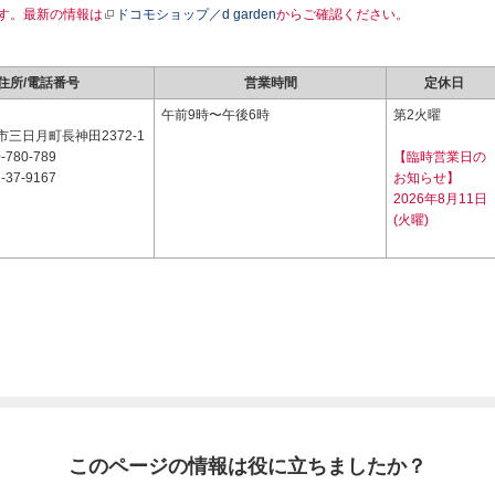
す。最新の情報は
ドコモショップ／d garden
からご確認ください。
住所/電話番号
営業時間
定休日
1
午前9時〜午後6時
第2火曜
三日月町長神田2372-1
-780-789
【臨時営業日の
-37-9167
お知らせ】
2026年8月11日
(火曜)
このページの情報は役に立ちましたか？