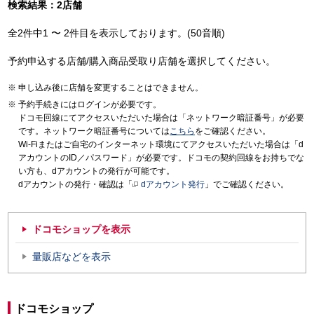
検索結果：2店舗
全2件中1 〜 2件目を表示しております。(50音順)
予約申込する店舗/購入商品受取り店舗を選択してください。
申し込み後に店舗を変更することはできません。
予約手続きにはログインが必要です。
ドコモ回線にてアクセスいただいた場合は「ネットワーク暗証番号」が必要
です。ネットワーク暗証番号については
こちら
をご確認ください。
Wi-Fiまたはご自宅のインターネット環境にてアクセスいただいた場合は「d
アカウントのID／パスワード」が必要です。ドコモの契約回線をお持ちでな
い方も、dアカウントの発行が可能です。
dアカウントの発行・確認は「
dアカウント発行
」でご確認ください。
ドコモショップを表示
量販店などを表示
ドコモショップ