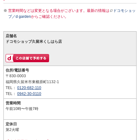
営業時間などは変更となる場合がございます。最新の情報は
ドコモショッ
プ／d garden
からご確認ください。
店舗名
ドコモショップ久留米くしはら店
住所/電話番号
〒830-0003
福岡県久留米市東櫛原町1132-1
TEL：
0120-682-110
TEL：
0942-30-0110
営業時間
午前10時〜午後7時
定休日
第2火曜