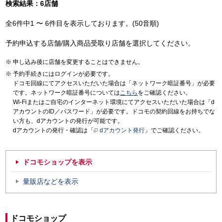
検索結果：6店舗
全6件中1 〜 6件目を表示しております。(50音順)
予約申込する店舗/購入商品受取り店舗を選択してください。
申し込み後に店舗を変更することはできません。
予約手続きにはログインが必要です。
ドコモ回線にてアクセスいただいた場合は「ネットワーク暗証番号」が必要
です。ネットワーク暗証番号については
こちら
をご確認ください。
Wi-Fiまたはご自宅のインターネット環境にてアクセスいただいた場合は「d
アカウントのID／パスワード」が必要です。ドコモの契約回線をお持ちでな
い方も、dアカウントの発行が可能です。
dアカウントの発行・確認は「
dアカウント発行
」でご確認ください。
ドコモショップを表示
量販店などを表示
ドコモショップ