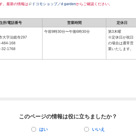
す。最新の情報は
ドコモショップ／d garden
からご確認ください。
住所/電話番号
営業時間
定休日
4
午前9時30分〜午後6時30分
第3木曜
市大字法鏡寺297
※定休日が祝日
-484-168
の場合は通常営
-32-1768
業いたします。
このページの情報は役に立ちましたか？
はい
いいえ