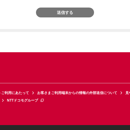
送信する
トご利用にあたって
お客さまご利用端末からの情報の外部送信について
見
NTTドコモグループ