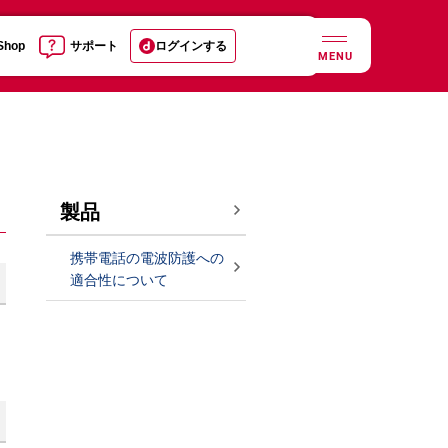
 Shop
サポート
ログインする
MENU
製品
携帯電話の電波防護への
適合性について