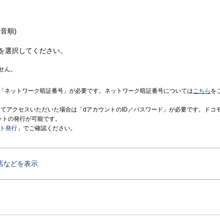
音順)
を選択してください。
せん。
「ネットワーク暗証番号」が必要です。ネットワーク暗証番号については
こちら
を
境にてアクセスいただいた場合は「dアカウントのID／パスワード」が必要です。ドコ
ントの発行が可能です。
ント発行
」でご確認ください。
店などを表示