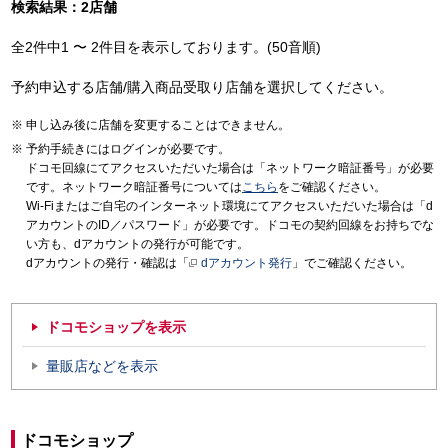
検索結果：2店舗
全2件中1 〜 2件目を表示しております。(50音順)
予約申込する店舗/購入商品受取り店舗を選択してください。
申し込み後に店舗を変更することはできません。
予約手続きにはログインが必要です。
ドコモ回線にてアクセスいただいた場合は「ネットワーク暗証番号」が必要
です。ネットワーク暗証番号については
こちら
をご確認ください。
Wi-Fiまたはご自宅のインターネット環境にてアクセスいただいた場合は「d
アカウントのID／パスワード」が必要です。ドコモの契約回線をお持ちでな
い方も、dアカウントの発行が可能です。
dアカウントの発行・確認は「
dアカウント発行
」でご確認ください。
ドコモショップを表示
量販店などを表示
ドコモショップ