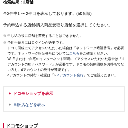
検索結果：2店舗
全2件中1 〜 2件目を表示しております。(50音順)
予約申込する店舗/購入商品受取り店舗を選択してください。
申し込み後に店舗を変更することはできません。
予約手続きにはログインが必要です。
ドコモ回線にてアクセスいただいた場合は「ネットワーク暗証番号」が必要
です。ネットワーク暗証番号については
こちら
をご確認ください。
Wi-Fiまたはご自宅のインターネット環境にてアクセスいただいた場合は「d
アカウントのID／パスワード」が必要です。ドコモの契約回線をお持ちでな
い方も、dアカウントの発行が可能です。
dアカウントの発行・確認は「
dアカウント発行
」でご確認ください。
ドコモショップを表示
量販店などを表示
ドコモショップ